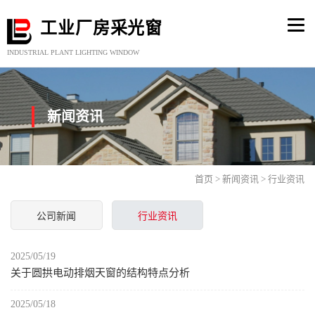
Togg
工业厂房采光窗
navi
INDUSTRIAL PLANT LIGHTING WINDOW
新闻资讯
首页
>
新闻资讯
> 行业资讯
公司新闻
行业资讯
2025/05/19
关于圆拱电动排烟天窗的结构特点分析
2025/05/18