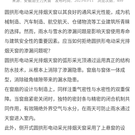
来源：安徽渤士力天窗 发布时间：2025-05-11 浏览次数：499
圆拱形电动采光排烟天窗以其良好的通风采光性能，成为机
械制造、汽车制造、航空航天、仓储物流等工业建筑所青睐
的选择。然而，雨水与雪水的渗漏问题是影响天窗使用寿命
与建筑安全性的重要因素。应当如何拒绝圆拱形电动采光排
烟天窗的渗漏问题呢？
圆拱形电动采光排烟天窗的弧形采光顶通过运用真正的结构
防水技术，从根本上消除了渗漏隐患。窗扇与窗体一体成
型，消除碰角缝隙带来的漏水隐患。
在窗扇的设计与制造上，同样注重气密性与水密性的双重保
障。当窗扇紧密关闭时，独特的密封条与精密的闭合机制共
同作用，有效隔绝外界空气与水分，在雨天可防止雨水通过
天窗进入室内。
此外，侧开式圆拱形电动采光排烟天窗采用了上悬窗的设