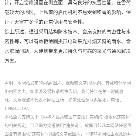
计，开启窗扇设置在侧立面，具有良好的抗雪性能。在雪荷
载较大的地区，上悬窗的启闭机制不易受到积雪的影响，保
证了天窗在冬季的正常使用与安全性。
综上所述，通过采用结构防水技术、窗扇良好的气密性与水
密性等，可以有效拒绝圆拱形电动采光排烟天窗的雨水、雪
水渗漏问题，为建筑带来更加持久与可靠的采光与通风解决
方案。
声明：本网站发布的内容(图片、视频和文字)以原创、转载和分享网
络内容为主，如果涉及侵权请尽快告知，我们将会在第一时间删
除。文章观点不代表本网站立场，如需处理请联系客服。电话：
13965032197。
本站全力支持关于《中华人民共和国广告法》实施的“极限化违禁词”
的相关规定，且已竭力规避使用“违禁词”。故即日起凡本网站任意页
面含有极限化“违禁词”介绍的文字或图片，一律非本网站主观意愿并